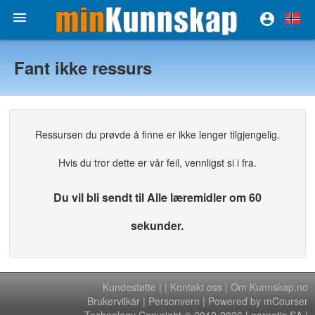


Fant ikke ressurs
Ressursen du prøvde å finne er ikke lenger tilgjengelig.
Hvis du tror dette er vår feil, vennligst si i fra.
Du vil bli sendt til Alle læremidler om 60
sekunder.
Kundestøtte
|
|
Kontakt oss
|
Om Kunnskap.no
Brukervilkår
|
Personvern
| Powered by mCourser