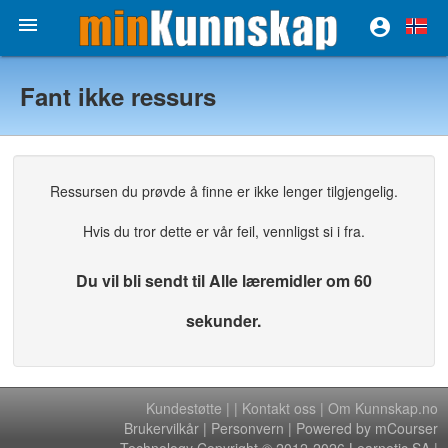


Fant ikke ressurs
Ressursen du prøvde å finne er ikke lenger tilgjengelig.
Hvis du tror dette er vår feil, vennligst si i fra.
Du vil bli sendt til Alle læremidler om 60
sekunder.
Kundestøtte
|
|
Kontakt oss
|
Om Kunnskap.no
Brukervilkår
|
Personvern
| Powered by mCourser