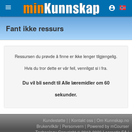


Fant ikke ressurs
Ressursen du prøvde å finne er ikke lenger tilgjengelig.
Hvis du tror dette er vår feil, vennligst si i fra.
Du vil bli sendt til Alle læremidler om 60
sekunder.
Kundestøtte
|
|
Kontakt oss
|
Om Kunnskap.no
Brukervilkår
|
Personvern
| Powered by mCourser