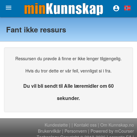


Fant ikke ressurs
Ressursen du prøvde å finne er ikke lenger tilgjengelig.
Hvis du tror dette er vår feil, vennligst si i fra.
Du vil bli sendt til Alle læremidler om 60
sekunder.
Kundestøtte
|
|
Kontakt oss
|
Om Kunnskap.no
Brukervilkår
|
Personvern
| Powered by mCourser