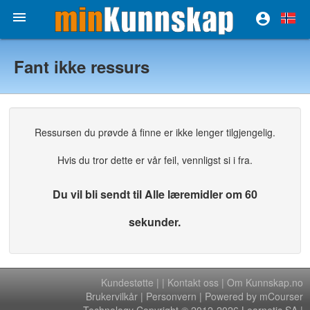


Fant ikke ressurs
Ressursen du prøvde å finne er ikke lenger tilgjengelig.
Hvis du tror dette er vår feil, vennligst si i fra.
Du vil bli sendt til Alle læremidler om 60
sekunder.
Kundestøtte
|
|
Kontakt oss
|
Om Kunnskap.no
Brukervilkår
|
Personvern
| Powered by mCourser