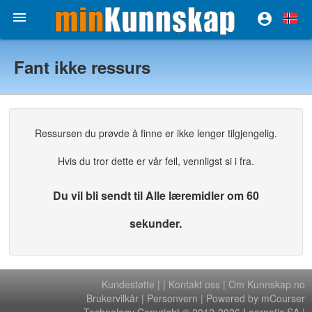


Fant ikke ressurs
Ressursen du prøvde å finne er ikke lenger tilgjengelig.
Hvis du tror dette er vår feil, vennligst si i fra.
Du vil bli sendt til Alle læremidler om 60
sekunder.
Kundestøtte
|
|
Kontakt oss
|
Om Kunnskap.no
Brukervilkår
|
Personvern
| Powered by mCourser