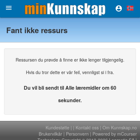


Fant ikke ressurs
Ressursen du prøvde å finne er ikke lenger tilgjengelig.
Hvis du tror dette er vår feil, vennligst si i fra.
Du vil bli sendt til Alle læremidler om 60
sekunder.
Kundestøtte
|
|
Kontakt oss
|
Om Kunnskap.no
Brukervilkår
|
Personvern
| Powered by mCourser