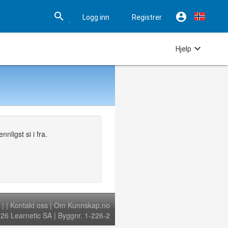


Logg inn
Registrer

Hjelp
nligst si i fra.
|
|
Kontakt oss
|
Om Kunnskap.no
6 Learnetic SA | Byggnr. 1-226-2