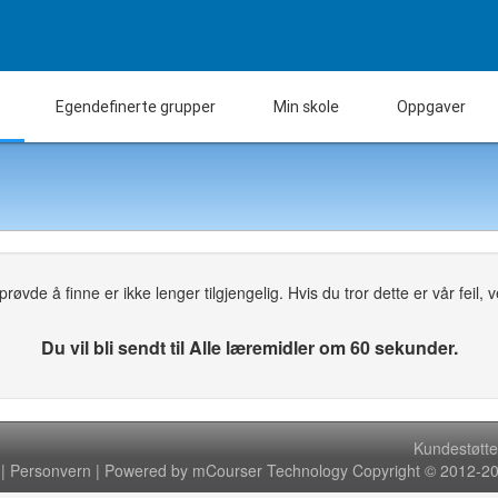
Egendefinerte grupper
Min skole
Oppgaver
øvde å finne er ikke lenger tilgjengelig. Hvis du tror dette er vår feil, ven
Du vil bli sendt til Alle læremidler om 60 sekunder.
Kundestøtte
|
Personvern
| Powered by mCourser Technology Copyright © 2012-202