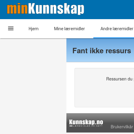

Hjem
Mine læremidler
Andre læremidler
Fant ikke ressurs
Ressursen du pr
Brukervilkår