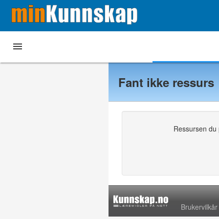

Hjem
Mine læremidler
Andre læremidler
Fant ikke ressurs
Ressursen du pr
Brukervilkår