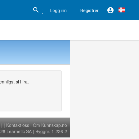


Logg inn
Registrer

Hjelp
nligst si i fra.
|
|
Kontakt oss
|
Om Kunnskap.no
6 Learnetic SA | Byggnr. 1-226-2