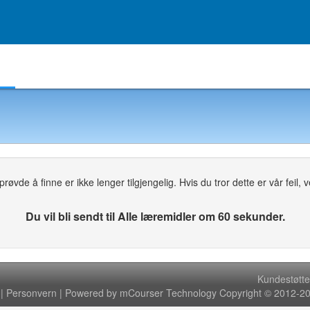
Egendefinerte grupper
Min skole
Oppgaver
øvde å finne er ikke lenger tilgjengelig. Hvis du tror dette er vår feil, ven
Du vil bli sendt til Alle læremidler om 60 sekunder.
Kundestøtte
|
Personvern
| Powered by mCourser Technology Copyright © 2012-202