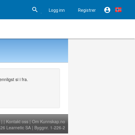


Logg inn
Registrer

Hjelp
nligst si i fra.
|
|
Kontakt oss
|
Om Kunnskap.no
6 Learnetic SA | Byggnr. 1-226-2