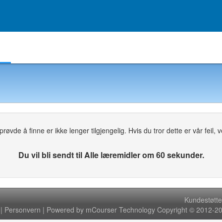
Egendefinerte grupper
Min skole
Oppgaver
øvde å finne er ikke lenger tilgjengelig. Hvis du tror dette er vår feil, ven
Du vil bli sendt til Alle læremidler om 60 sekunder.
Kundestøtte
|
Personvern
| Powered by mCourser Technology Copyright © 2012-202