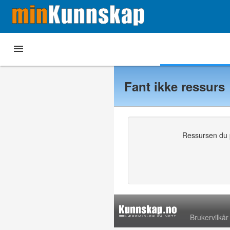

Hjem
Mine læremidler
Andre læremidler
Fant ikke ressurs
Ressursen du pr
Brukervilkår