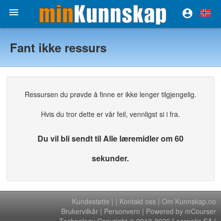


Fant ikke ressurs
Ressursen du prøvde å finne er ikke lenger tilgjengelig.
Hvis du tror dette er vår feil, vennligst si i fra.
Du vil bli sendt til Alle læremidler om 60
sekunder.
Kundestøtte
|
|
Kontakt oss
|
Om Kunnskap.no
Brukervilkår
|
Personvern
| Powered by mCourser