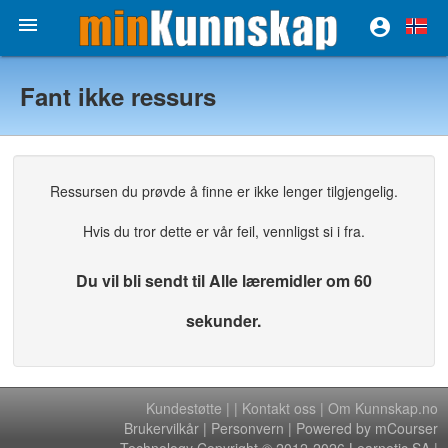


Fant ikke ressurs
Ressursen du prøvde å finne er ikke lenger tilgjengelig.
Hvis du tror dette er vår feil, vennligst si i fra.
Du vil bli sendt til Alle læremidler om 60
sekunder.
Kundestøtte
|
|
Kontakt oss
|
Om Kunnskap.no
Brukervilkår
|
Personvern
| Powered by mCourser