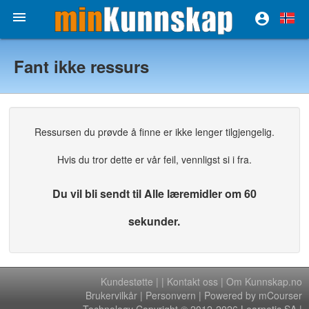


Fant ikke ressurs
Ressursen du prøvde å finne er ikke lenger tilgjengelig.
Hvis du tror dette er vår feil, vennligst si i fra.
Du vil bli sendt til Alle læremidler om 60
sekunder.
Kundestøtte
|
|
Kontakt oss
|
Om Kunnskap.no
Brukervilkår
|
Personvern
| Powered by mCourser