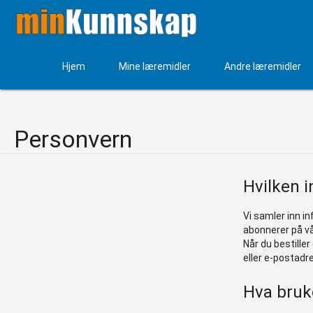
Hjem
Mine læremidler
Andre læremidler
Personvern
Hvilken i
Vi samler inn in
abonnerer på vå
Når du bestiller
eller e-postadr
Hva bruke