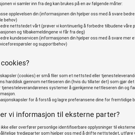
jonen vi samler inn fra deg kan brukes på en av følgende måter:
passe opplevelsen din (informasjonen din hjelper oss med å svare bedre
lle behov)
bedre nettstedet vårt (prøver vi kontinuerlig å forbedre tilbudene våre 
asjonen og tilbakemeldingene vi får fra deg)
bedre kundeservicen (informasjonen din hjelper oss med å svare mer e
viceforespørsler og supportbehov)
 cookies?
skapsler (cookies) er små filer som et nettsted eller tjenesteleverand
ns harddisk gjennom nettleseren din (hvis du tillater det) som gjør det
r tjenesteleverandørenes systemer å gjenkjenne nettleseren din og f
rmasjon.
masjonskapsler for å forstå og lagre preferansene dine for fremtidige 
er vi informasjon til eksterne parter?
r ikke eller overfører personlige identifiserbare opplysninger til ekstern
 pålitelige tredjeparter som hjelper oss med å drifte nettstedet, utføre