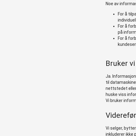
Noe av informas
For å til
individue
For å for
på inform
For å for
kundeser
Bruker vi
Ja. Informasjon
til datamaskine
nettstedet elle
huske viss info
Vi bruker infor
Viderefør
Vi selger, bytte
inkluderer ikke