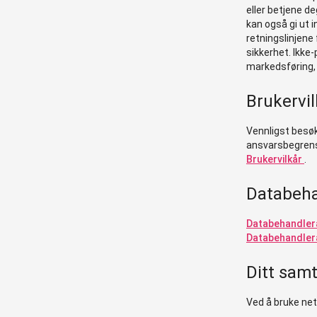
eller betjene d
kan også gi ut 
retningslinjene 
sikkerhet. Ikke-
markedsføring, 
Brukervil
Vennligst besøk
ansvarsbegrens
Brukervilkår
.
Databeha
Databehandlera
Databehandler
Ditt sam
Ved å bruke net