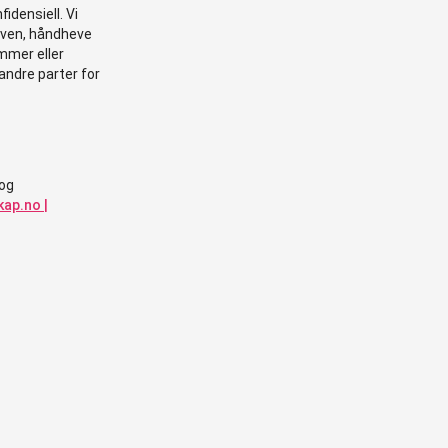
idensiell. Vi
loven, håndheve
ommer eller
 andre parter for
 og
kap.no |