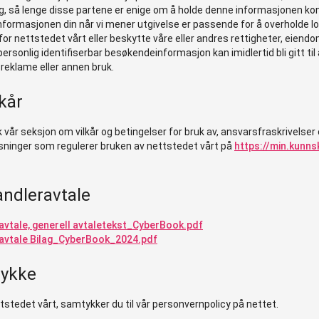
eg, så lenge disse partene er enige om å holde denne informasjonen konf
informasjonen din når vi mener utgivelse er passende for å overholde 
for nettstedet vårt eller beskytte våre eller andres rettigheter, eiend
personlig identifiserbar besøkendeinformasjon kan imidlertid bli gitt til
reklame eller annen bruk.
kår
 vår seksjon om vilkår og betingelser for bruk av, ansvarsfraskrivelser
ninger som regulerer bruken av nettstedet vårt på
https://min.kunns
ndleravtale
vtale, generell avtaletekst_CyberBook.pdf
avtale Bilag_CyberBook_2024.pdf
tykke
tstedet vårt, samtykker du til vår personvernpolicy på nettet.