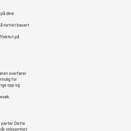
 på dine
på nettet basert
ffektivt på
øren overfører
 mulig for
ange opp og
besøk.
e parter. Dette
 vår virksomhet