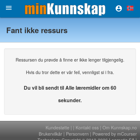


Fant ikke ressurs
Ressursen du prøvde å finne er ikke lenger tilgjengelig.
Hvis du tror dette er vår feil, vennligst si i fra.
Du vil bli sendt til Alle læremidler om 60
sekunder.
Kundestøtte
|
|
Kontakt oss
|
Om Kunnskap.no
Brukervilkår
|
Personvern
| Powered by mCourser