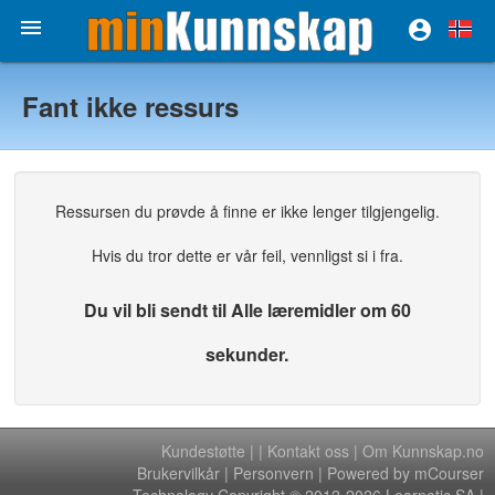


Fant ikke ressurs
Ressursen du prøvde å finne er ikke lenger tilgjengelig.
Hvis du tror dette er vår feil, vennligst si i fra.
Du vil bli sendt til Alle læremidler om 60
sekunder.
Kundestøtte
|
|
Kontakt oss
|
Om Kunnskap.no
Brukervilkår
|
Personvern
| Powered by mCourser