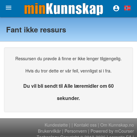


Fant ikke ressurs
Ressursen du prøvde å finne er ikke lenger tilgjengelig.
Hvis du tror dette er vår feil, vennligst si i fra.
Du vil bli sendt til Alle læremidler om 60
sekunder.
Kundestøtte
|
|
Kontakt oss
|
Om Kunnskap.no
Brukervilkår
|
Personvern
| Powered by mCourser