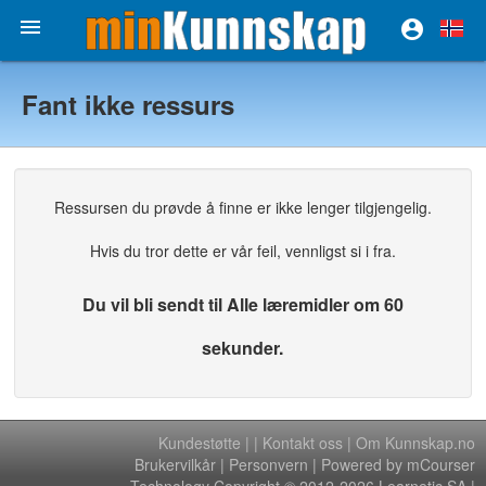


Fant ikke ressurs
Ressursen du prøvde å finne er ikke lenger tilgjengelig.
Hvis du tror dette er vår feil, vennligst si i fra.
Du vil bli sendt til Alle læremidler om 60
sekunder.
Kundestøtte
|
|
Kontakt oss
|
Om Kunnskap.no
Brukervilkår
|
Personvern
| Powered by mCourser