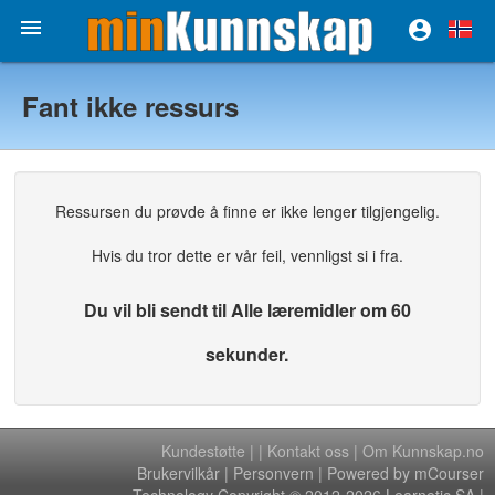


Fant ikke ressurs
Ressursen du prøvde å finne er ikke lenger tilgjengelig.
Hvis du tror dette er vår feil, vennligst si i fra.
Du vil bli sendt til Alle læremidler om 60
sekunder.
Kundestøtte
|
|
Kontakt oss
|
Om Kunnskap.no
Brukervilkår
|
Personvern
| Powered by mCourser