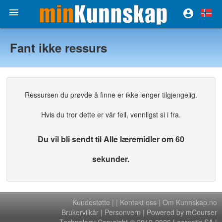


Fant ikke ressurs
Ressursen du prøvde å finne er ikke lenger tilgjengelig.
Hvis du tror dette er vår feil, vennligst si i fra.
Du vil bli sendt til Alle læremidler om 60
sekunder.
Kundestøtte
|
|
Kontakt oss
|
Om Kunnskap.no
Brukervilkår
|
Personvern
| Powered by mCourser