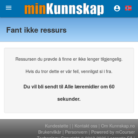


Fant ikke ressurs
Ressursen du prøvde å finne er ikke lenger tilgjengelig.
Hvis du tror dette er vår feil, vennligst si i fra.
Du vil bli sendt til Alle læremidler om 60
sekunder.
Kundestøtte
|
|
Kontakt oss
|
Om Kunnskap.no
Brukervilkår
|
Personvern
| Powered by mCourser