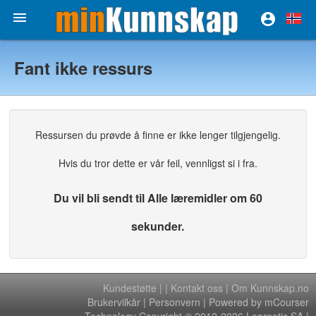


Fant ikke ressurs
Ressursen du prøvde å finne er ikke lenger tilgjengelig.
Hvis du tror dette er vår feil, vennligst si i fra.
Du vil bli sendt til Alle læremidler om 60
sekunder.
Kundestøtte
|
|
Kontakt oss
|
Om Kunnskap.no
Brukervilkår
|
Personvern
| Powered by mCourser