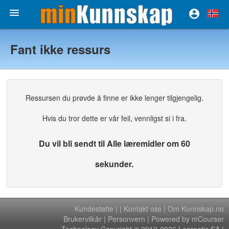


Fant ikke ressurs
Ressursen du prøvde å finne er ikke lenger tilgjengelig.
Hvis du tror dette er vår feil, vennligst si i fra.
Du vil bli sendt til Alle læremidler om 60
sekunder.
Kundestøtte
|
|
Kontakt oss
|
Om Kunnskap.no
Brukervilkår
|
Personvern
| Powered by mCourser