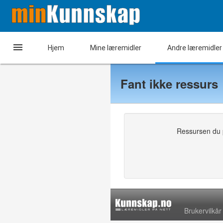

Hjem
Mine læremidler
Andre læremidler
Fant ikke ressurs
Ressursen du pr
Brukervilkår