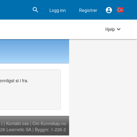


Logg inn
Registrer

Hjelp
nligst si i fra.
|
|
Kontakt oss
|
Om Kunnskap.no
6 Learnetic SA | Byggnr. 1-226-2