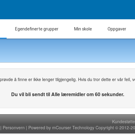
Egendefinerte grupper
Min skole
Oppgaver
øvde å finne er ikke lenger tilgjengelig. Hvis du tror dette er vår feil, ven
Du vil bli sendt til Alle læremidler om 60 sekunder.
Kundestøtte
|
Personvern
| Powered by mCourser Technology Copyright © 2012-202