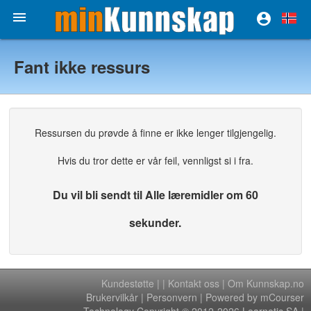


Fant ikke ressurs
Ressursen du prøvde å finne er ikke lenger tilgjengelig.
Hvis du tror dette er vår feil, vennligst si i fra.
Du vil bli sendt til Alle læremidler om 60
sekunder.
Kundestøtte
|
|
Kontakt oss
|
Om Kunnskap.no
Brukervilkår
|
Personvern
| Powered by mCourser