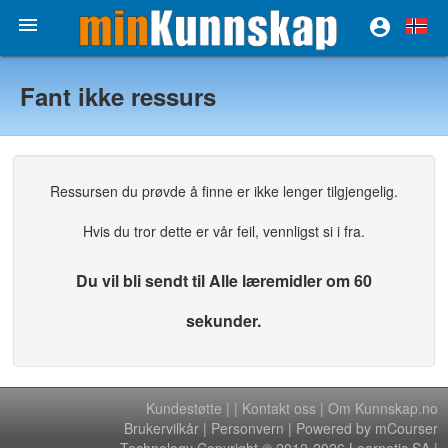


Fant ikke ressurs
Ressursen du prøvde å finne er ikke lenger tilgjengelig.
Hvis du tror dette er vår feil, vennligst si i fra.
Du vil bli sendt til Alle læremidler om 60
sekunder.
Kundestøtte
|
|
Kontakt oss
|
Om Kunnskap.no
Brukervilkår
|
Personvern
| Powered by mCourser