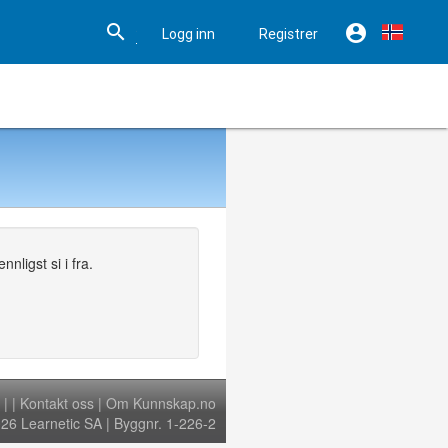


Logg inn
Registrer

Hjelp
nligst si i fra.
|
|
Kontakt oss
|
Om Kunnskap.no
6 Learnetic SA | Byggnr. 1-226-2