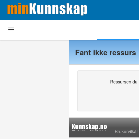

Hjem
Mine læremidler
Andre læremidler
Fant ikke ressurs
Ressursen du pr
Brukervilkår