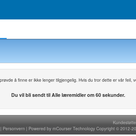
Egendefinerte grupper
Min skole
Oppgaver
øvde å finne er ikke lenger tilgjengelig. Hvis du tror dette er vår feil, ven
Du vil bli sendt til Alle læremidler om 60 sekunder.
Kundestøtte
|
Personvern
| Powered by mCourser Technology Copyright © 2012-202