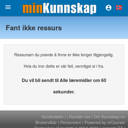


Fant ikke ressurs
Ressursen du prøvde å finne er ikke lenger tilgjengelig.
Hvis du tror dette er vår feil, vennligst si i fra.
Du vil bli sendt til Alle læremidler om 60
sekunder.
Kundestøtte
|
|
Kontakt oss
|
Om Kunnskap.no
Brukervilkår
|
Personvern
| Powered by mCourser