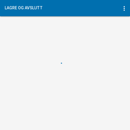
more_vert
LAGRE OG AVSLUTT