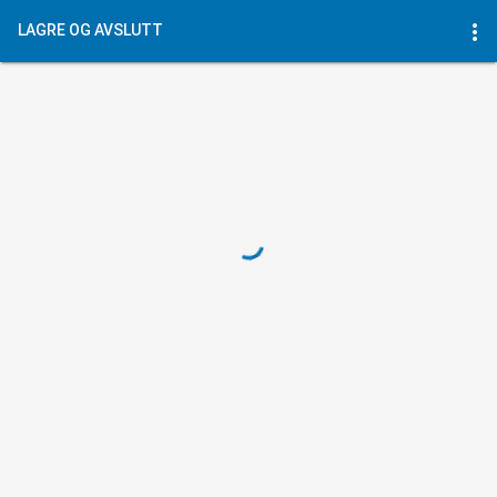
more_vert
LAGRE OG AVSLUTT