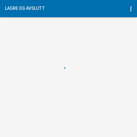
more_vert
LAGRE OG AVSLUTT