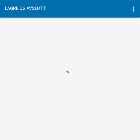
more_vert
LAGRE OG AVSLUTT