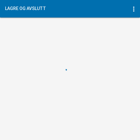
more_vert
LAGRE OG AVSLUTT