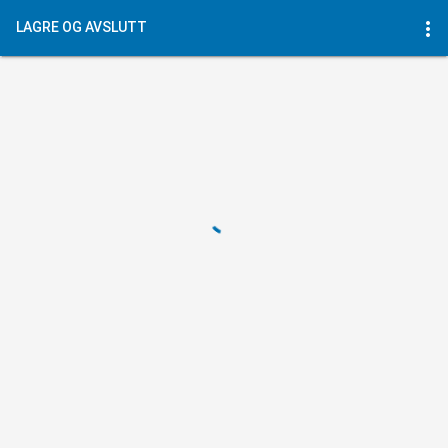
more_vert
LAGRE OG AVSLUTT