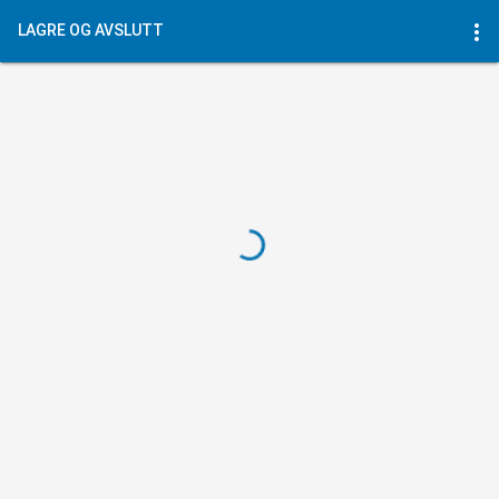
more_vert
LAGRE OG AVSLUTT