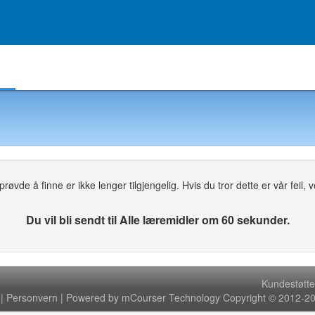
Egendefinerte grupper
Min skole
Oppgaver
øvde å finne er ikke lenger tilgjengelig. Hvis du tror dette er vår feil, ven
Du vil bli sendt til Alle læremidler om 60 sekunder.
Kundestøtte
|
Personvern
| Powered by mCourser Technology Copyright © 2012-202