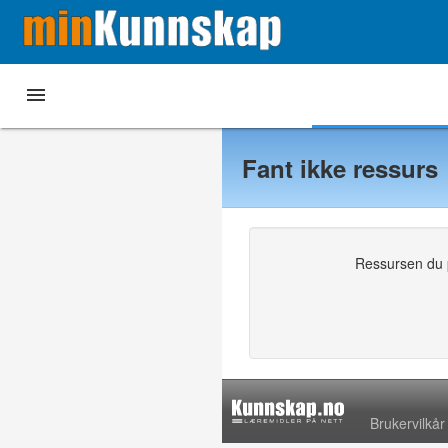

Hjem
Mine læremidler
Andre læremidler
Fant ikke ressurs
Ressursen du pr
Brukervilkår