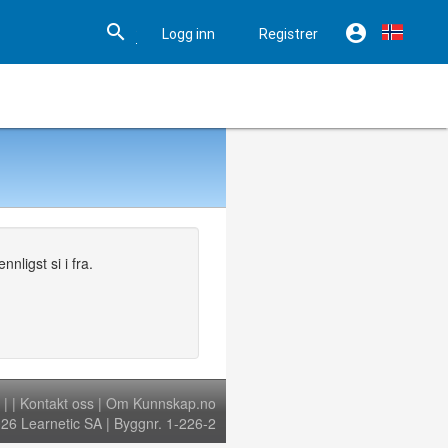


Logg inn
Registrer

Hjelp
nligst si i fra.
|
|
Kontakt oss
|
Om Kunnskap.no
6 Learnetic SA | Byggnr. 1-226-2