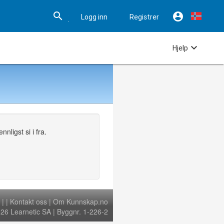


Logg inn
Registrer

Hjelp
nligst si i fra.
|
|
Kontakt oss
|
Om Kunnskap.no
6 Learnetic SA | Byggnr. 1-226-2