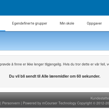
Egendefinerte grupper
Min skole
Oppgaver
øvde å finne er ikke lenger tilgjengelig. Hvis du tror dette er vår feil, ven
Du vil bli sendt til Alle læremidler om 60 sekunder.
Kundestøtte
|
Personvern
| Powered by mCourser Technology Copyright © 2012-202