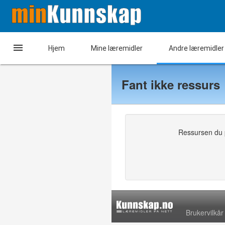

Hjem
Mine læremidler
Andre læremidler
Fant ikke ressurs
Ressursen du pr
Brukervilkår