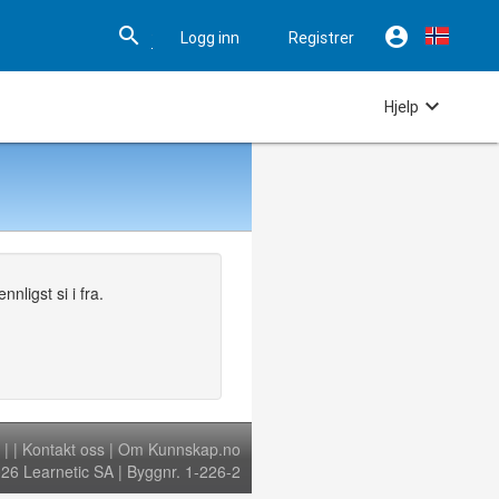


Logg inn
Registrer

Hjelp
nligst si i fra.
|
|
Kontakt oss
|
Om Kunnskap.no
6 Learnetic SA | Byggnr. 1-226-2