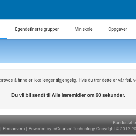
Egendefinerte grupper
Min skole
Oppgaver
øvde å finne er ikke lenger tilgjengelig. Hvis du tror dette er vår feil, ven
Du vil bli sendt til Alle læremidler om 60 sekunder.
Kundestøtte
|
Personvern
| Powered by mCourser Technology Copyright © 2012-202