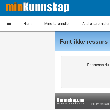

Hjem
Mine læremidler
Andre læremidler
Fant ikke ressurs
Ressursen du pr
Brukervilkår