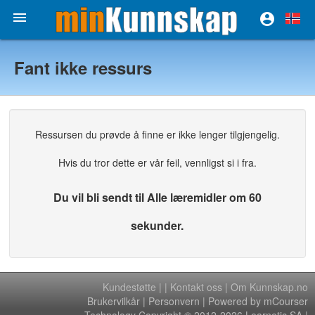


Fant ikke ressurs
Ressursen du prøvde å finne er ikke lenger tilgjengelig.
Hvis du tror dette er vår feil, vennligst si i fra.
Du vil bli sendt til Alle læremidler om 60
sekunder.
Kundestøtte
|
|
Kontakt oss
|
Om Kunnskap.no
Brukervilkår
|
Personvern
| Powered by mCourser