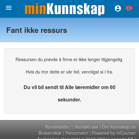


Fant ikke ressurs
Ressursen du prøvde å finne er ikke lenger tilgjengelig.
Hvis du tror dette er vår feil, vennligst si i fra.
Du vil bli sendt til Alle læremidler om 60
sekunder.
Kundestøtte
|
|
Kontakt oss
|
Om Kunnskap.no
Brukervilkår
|
Personvern
| Powered by mCourser