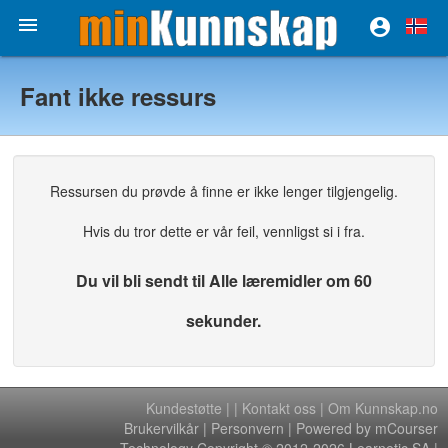


Fant ikke ressurs
Ressursen du prøvde å finne er ikke lenger tilgjengelig.
Hvis du tror dette er vår feil, vennligst si i fra.
Du vil bli sendt til Alle læremidler om 60
sekunder.
Kundestøtte
|
|
Kontakt oss
|
Om Kunnskap.no
Brukervilkår
|
Personvern
| Powered by mCourser