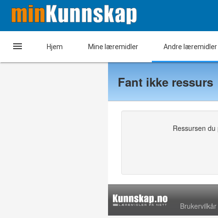

Hjem
Mine læremidler
Andre læremidler
Fant ikke ressurs
Ressursen du pr
Brukervilkår