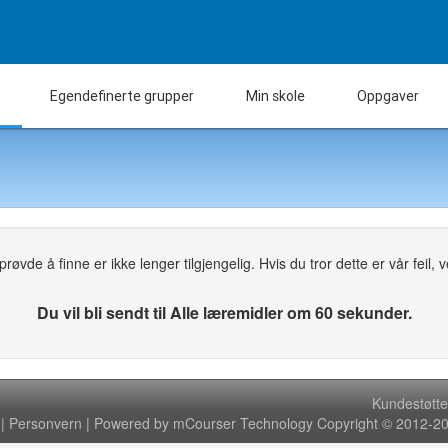
Egendefinerte grupper
Min skole
Oppgaver
øvde å finne er ikke lenger tilgjengelig. Hvis du tror dette er vår feil, ven
Du vil bli sendt til Alle læremidler om 60 sekunder.
Kundestøtte
|
Personvern
| Powered by mCourser Technology Copyright © 2012-202