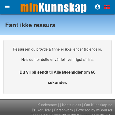


Fant ikke ressurs
Ressursen du prøvde å finne er ikke lenger tilgjengelig.
Hvis du tror dette er vår feil, vennligst si i fra.
Du vil bli sendt til Alle læremidler om 60
sekunder.
Kundestøtte
|
|
Kontakt oss
|
Om Kunnskap.no
Brukervilkår
|
Personvern
| Powered by mCourser