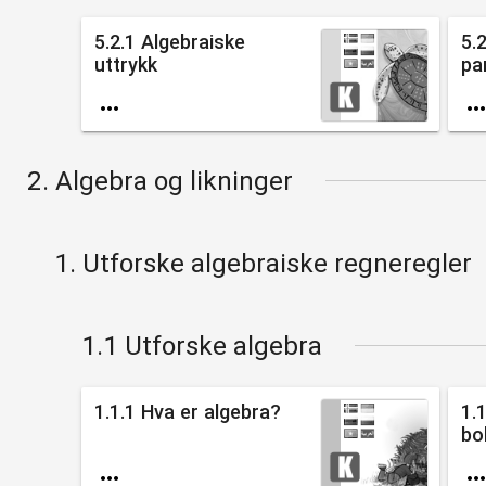
5.2.1 Algebraiske
5.2
uttrykk
pa

2. Algebra og likninger
1. Utforske algebraiske regneregler
1.1 Utforske algebra
1.1.1 Hva er algebra?
1.
bo
