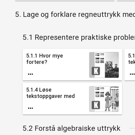
5. Lage og forklare regneuttrykk med 
5.1 Representere praktiske probl
5.1.1 Hvor mye
5.
fortere?
te

5.1.4 Løse
tekstoppgaver med
bruk av...

5.2 Forstå algebraiske uttrykk