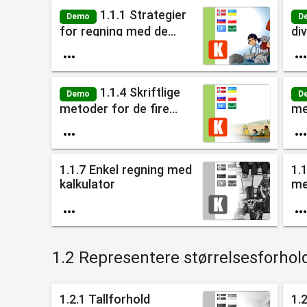
1.1.1 Strategier
Demo
D
for regning med de...
di

1.1.4 Skriftlige
Demo
D
metoder for de fire...
me

1.1.7 Enkel regning med
1.
kalkulator
me

1.2 Representere størrelsesforhol
1.2.1 Tallforhold
1.