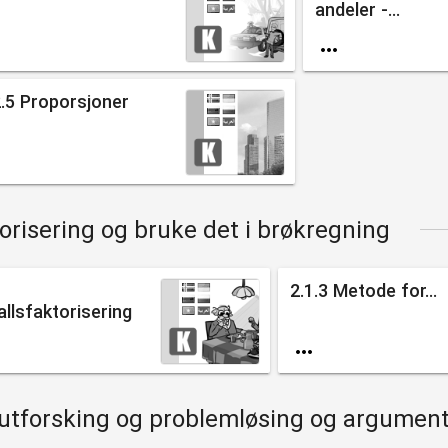
andeler -...


2.5 Proporsjoner

torisering og bruke det i brøkregning
2.1.3 Metode for...
allsfaktorisering

i utforsking og problemløsing og argume