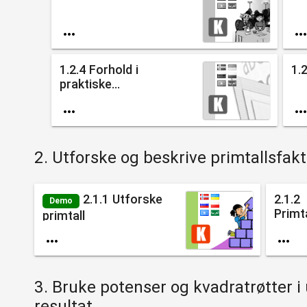

1.2.4 Forhold i
1.
praktiske...

2. Utforske og beskrive primtallsfak
2.1.1 Utforske
2.1.2
Demo
Primt
primtall


3. Bruke potenser og kvadratrøtter 
resultat