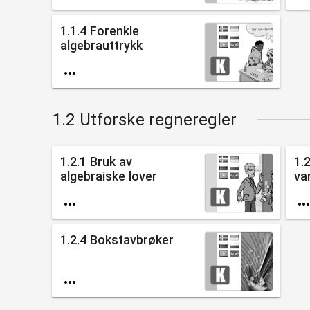
1.1.4 Forenkle
algebrauttrykk

1.2 Utforske regneregler
1.2.1 Bruk av
1.
algebraiske lover
va

1.2.4 Bokstavbrøker
