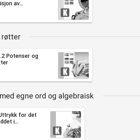
isjon av...

 røtter
3.2 Potenser og
tter

 med egne ord og algebraisk
Uttrykk for det
ddet i...