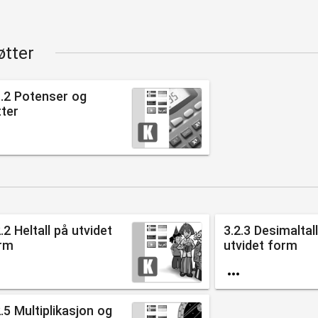
øtter
1.2 Potenser og
tter

.2 Heltall på utvidet
3.2.3 Desimaltal
rm
utvidet form


2.5 Multiplikasjon og