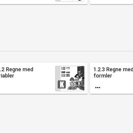
2.2 Regne med
1.2.3 Regne me
riabler
formler

