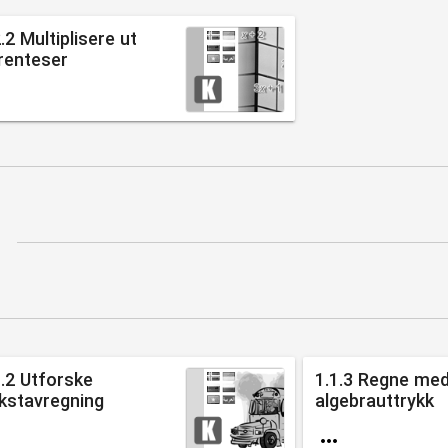
.2 Multiplisere ut
renteser

1.2 Utforske
1.1.3 Regne me
kstavregning
algebrauttrykk

