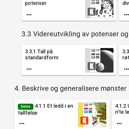
potenser
div

3.3 Videreutvikling av potenser og
3.3.1 Tall på
3.
standardform
rø

4. Beskrive og generalisere mønster
4.1.1 Et ledd i en
4.1.2 
Demo
n'te le
tallfølge

