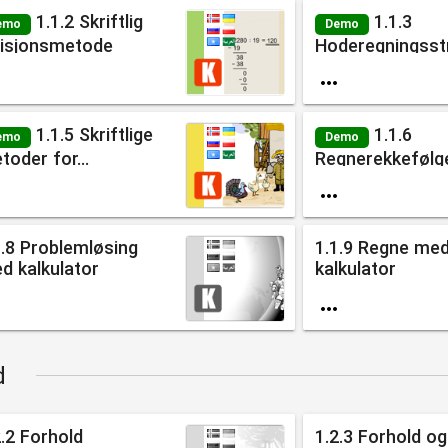
1.1.2 Skriftlig
1.1.3
emo
Demo
visjonsmetode
Hoderegningsst


1.1.5 Skriftlige
1.1.6
emo
Demo
toder for...
Regnerekkefølg


1.8 Problemløsing
1.1.9 Regne me
d kalkulator
kalkulator


d
2.2 Forhold
1.2.3 Forhold og