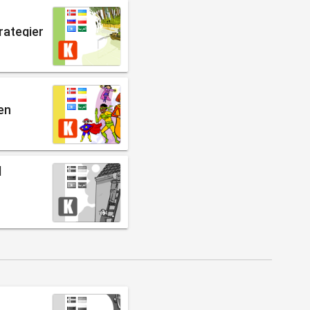
rategier
en
d