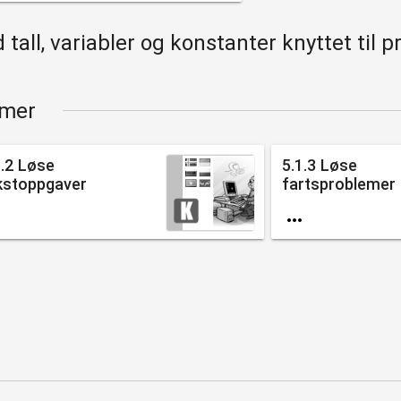
tall, variabler og konstanter knyttet til p
emer
1.2 Løse
5.1.3 Løse
kstoppgaver
fartsproblemer
bruk...

